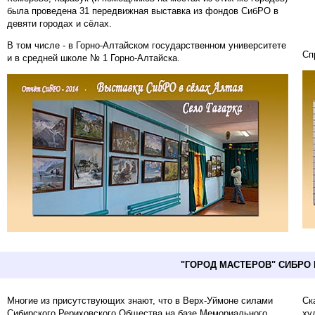
была проведена 31 передвижная выставка из фондов СибРО в
девяти городах и сёлах.
В том числе - в Горно-Алтайском государственном университете
Сп
и в средней школе № 1 Горно-Алтайска.
"ГОРОД МАСТЕРОВ" СИБРО
Многие из присутствующих знают, что в Верх-Уймоне силами
Ск
Сибирского Рериховского Общества на базе Мемориального
ху