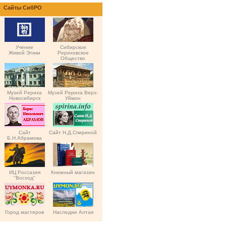
Сайты СибРО
Учение
Сибирское
Живой Этики
Рериховское
Общество
Музей Рериха
Музей Рериха Верх-
Новосибирск
Уймон
Сайт
Сайт Н.Д.Спириной
Б.Н.Абрамова
ИЦ Россазия
Книжный магазин
"Восход"
Город мастеров
Наследие Алтая