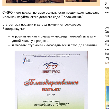
В 
со
ин
СибРО и его друзья по мере возможности продолжают радовать
малышей из уймонского детского сада ""Колокольчик".
В этом году подарки в детсад пришли от рериховцев
Бл
Екатеринбурга:
Об
би
огромная мягкая игрушка — медведь, который вызвал у
сп
детей большую радость,
Ек
и мебель: стульчики и логопедический стол для занятий.
на
бо
Ре
ал