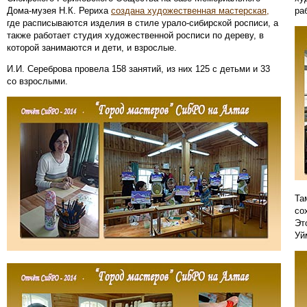
Дома-музея Н.К. Рериха
создана художественная мастерская,
ра
где расписываются изделия в стиле урало-сибирской росписи, а
также работает студия художественной росписи по дереву, в
которой занимаются и дети, и взрослые.
И.И. Сереброва провела 158 занятий, из них 125 с детьми и 33
со взрослыми.
Та
со
Эт
Уй