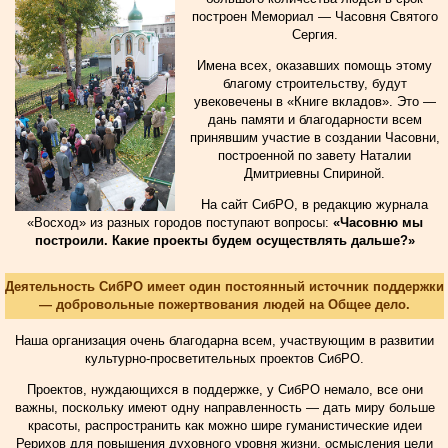
построен Мемориал — Часовня Святого
Сергия.
Имена всех, оказавших помощь этому
благому строительству, будут
увековечены в «Книге вкладов». Это —
дань памяти и благодарности всем
принявшим участие в создании Часовни,
построенной по завету Наталии
Дмитриевны Спириной.
На сайт СибРО, в редакцию журнала
«Восход» из разных городов поступают вопросы:
«Часовню мы
построили. Какие проекты будем осуществлять дальше?»
Деятельность СибРО имеет один постоянный источник поддержки
— добровольные пожертвования людей на Общее дело.
Наша организация очень благодарна всем, участвующим в развитии
культурно-просветительных проектов СибРО.
Проектов, нуждающихся в поддержке, у СибРО немало, все они
важны, поскольку имеют одну направленность — дать миру больше
красоты, распространить как можно шире гуманистические идеи
Рерихов для повышения духовного уровня жизни, осмысления цели