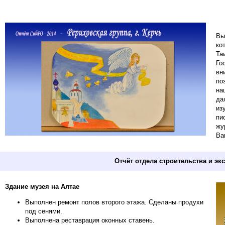
Вы
ко
Та
Го
вн
по
на
да
из
пи
жу
Ва
Отчёт отдела строительства и э
Здание музея на Алтае
Выполнен ремонт полов второго этажа. Сделаны продухи
под сенями.
Выполнена реставрация оконных ставень.