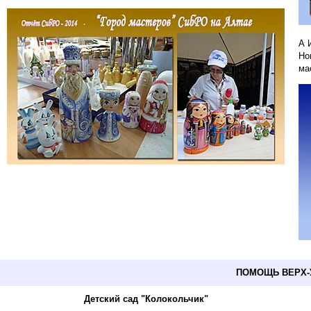
А 
Но
ма
ПОМОЩЬ ВЕРХ-
Детский сад "Колокольчик"