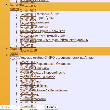
Все новости СибРО
Отчёт-2008
Культура
Отчёт-2009
Алтая
Отчёт-2010
Культура и природа Алтая
Отчёт-2011
Художник Чорос-Гуркин
Отчёт-2002
Художник Чевалков
Отчёт-2003
Художник Веселёв
Отчёт-2014
Алитайская студия мальчиков
Отчёт-2015
Художественно-книжный салон
Отчёт-2016
Музей истории и культуры Уймонской долины
Отчёт-2017
Эл Ойын
Отчёт-2018
Годовой
После 2018
отчёт
Cайты
Годовые отчёты СибРО о деятельности на Алтае
СибРО
Отчёт-2008
Сибирское Рериховское Общество
Отчёт-2009
Сайт Н.Д. Спириной
Отчёт-2010
Музей Рериха в Новосибирске
Отчёт-2011
Музей Рериха на Алтае
Отчёт-2002
Издательство
Отчёт-2003
Книги Живой Этики
Отчёт-2014
"Наследие Алтая" - Верх-Уймон
Отчёт-2015
Хочу помочь
Отчёт-2016
Книжный магазин
Отчёт-2017
Отчёт-2018
Поиск