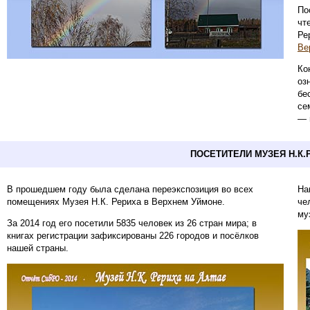
По
чт
Ре
Ве
Ко
оз
бе
се
— 
ПОСЕТИТЕЛИ МУЗЕЯ Н.К.
В прошедшем году была сделана переэкспозиция во всех
На
помещениях Музея Н.К. Рериха в Верхнем Уймоне.
че
му
За 2014 год его посетили 5835 человек из 26 стран мира; в
книгах регистрации зафиксированы 226 городов и посёлков
нашей страны.