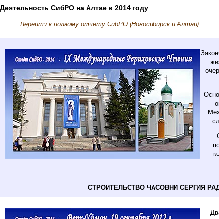
Деятельность СибРО на Алтае в 2014 году
Перейти к полному отчёту СибРО (Новосибирск и Алтай)
Закон
жи
очер
Осно
о
Меж
сл
п
к
СТРОИТЕЛЬСТВО ЧАСОВНИ СЕРГИЯ РА
Дв