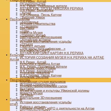
Н.К.Рерих. Алтай
От издательства
Н.К. Рерих. Подземные жители
АЛТАЙСКИЕ ТРОПЫ НИКОЛАЯ РЕРИХА
Н.К.Рерих. Беловодье
- Алтай
Н.Д.Спирина. Песнь Катуни
- Верхний Уймон
Посетителям
- Беловодье
История строительства
- Староверы
Выставки
- Горы
Новости Музея
- Царевич Иосаф
Виртуальное 3D-посещение
- Алтайские встречи
История восстановления усадьбы
- Отъезд
Работа с детьми
- «Не малы пути сибирские...»
Все новости СибРО
АЛТАЙСКИЙ ЦИКЛ КАРТИН Н.К.РЕРИХА
Культура
ИСТОРИЯ СОЗДАНИЯ МУЗЕЯ Н.К.РЕРИХА НА АЛТАЕ
Алтая
Н.К.Рерих. Алтай
Культура и природа Алтая
Н.К. Рерих. Подземные жители
Художник Чорос-Гуркин
Н.К.Рерих. Беловодье
Художник Чевалков
Н.Д.Спирина. Песнь Катуни
Художник Веселёв
Посетителям
Алитайская студия мальчиков
История строительства
Художественно-книжный салон
Выставки
Музей истории и культуры Уймонской долины
Новости Музея
Эл Ойын
Виртуальное 3D-посещение
Годовой
История восстановления усадьбы
отчёт
Работа с детьми
Годовые отчёты СибРО о деятельности на Алтае