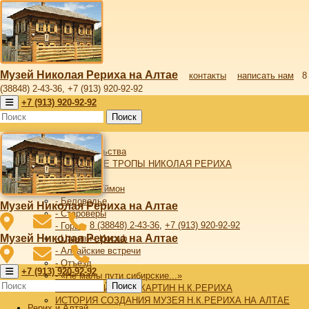
Музей Николая Рериха на Алтае
контакты
написать нам
8
(38848) 2-43-36, +7 (913) 920-92-92
+7 (913) 920-92-92
Поиск
Рерих и Алтай
От издательства
АЛТАЙСКИЕ ТРОПЫ НИКОЛАЯ РЕРИХА
- Алтай
- Верхний Уймон
- Беловодье
Музей Николая Рериха на Алтае
- Староверы
8 (38848) 2-43-36
,
+7 (913) 920-92-92
- Горы
Музей Николая Рериха на Алтае
- Царевич Иосаф
- Алтайские встречи
- Отъезд
+7 (913) 920-92-92
- «Не малы пути сибирские...»
Поиск
АЛТАЙСКИЙ ЦИКЛ КАРТИН Н.К.РЕРИХА
ИСТОРИЯ СОЗДАНИЯ МУЗЕЯ Н.К.РЕРИХА НА АЛТАЕ
Рерих и Алтай