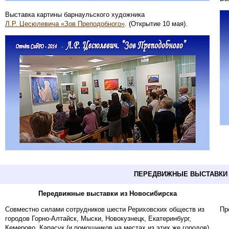
Выставка картины барнаульского художника
Л.Р. Цесюлевича «Зов Преподобного»
. (Открытие 10 мая).
ПЕРЕДВИЖНЫЕ ВЫСТАВКИ 
Передвижные выставки из Новосибирска
Совместно силами сотрудников шести Рериховских обществ из
Пр
городов Горно-Алтайск, Мыски, Новокузнецк, Екатеринбург,
Кемерово, Карасук (и помощников на местах из этих же городов)