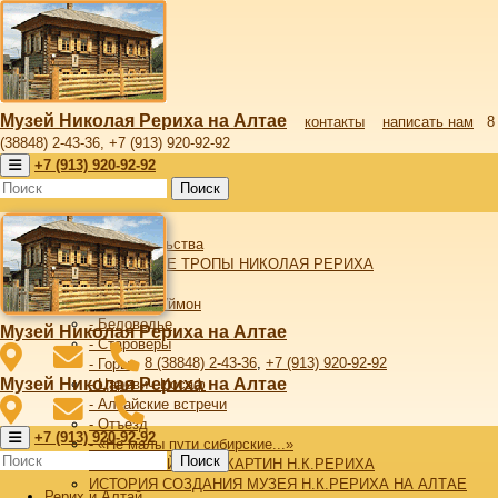
Музей Николая Рериха на Алтае
контакты
написать нам
8
(38848) 2-43-36, +7 (913) 920-92-92
+7 (913) 920-92-92
Поиск
Рерих и Алтай
От издательства
АЛТАЙСКИЕ ТРОПЫ НИКОЛАЯ РЕРИХА
- Алтай
- Верхний Уймон
- Беловодье
Музей Николая Рериха на Алтае
- Староверы
8 (38848) 2-43-36
,
+7 (913) 920-92-92
- Горы
Музей Николая Рериха на Алтае
- Царевич Иосаф
- Алтайские встречи
- Отъезд
+7 (913) 920-92-92
- «Не малы пути сибирские...»
Поиск
АЛТАЙСКИЙ ЦИКЛ КАРТИН Н.К.РЕРИХА
ИСТОРИЯ СОЗДАНИЯ МУЗЕЯ Н.К.РЕРИХА НА АЛТАЕ
Рерих и Алтай