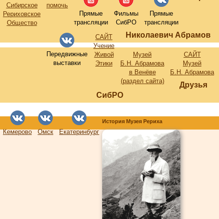
Сибирское
помочь
Прямые
Фильмы
Прямые
Рериховское
трансляции
СибРО
трансляции
Общество
Николаевич Абрамов
САЙТ
Учение
Передвижные
Живой
Музей
САЙТ
выставки
Этики
Б.Н. Абрамова
Музей
в Венёве
Б.Н. Абрамова
(раздел сайта)
Друзья
СибРО
История Музея Рериха
Кемерово
Омск
Екатеринбург