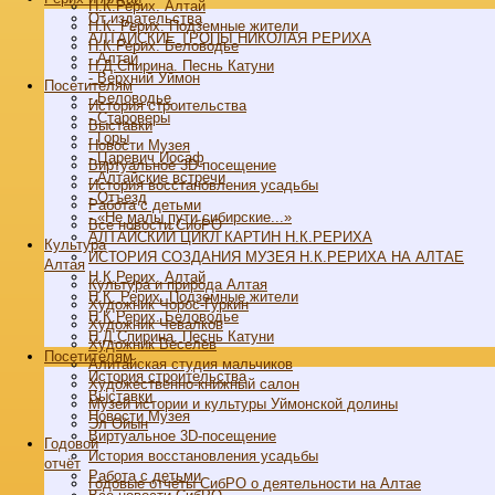
Н.К.Рерих. Алтай
От издательства
Н.К. Рерих. Подземные жители
АЛТАЙСКИЕ ТРОПЫ НИКОЛАЯ РЕРИХА
Н.К.Рерих. Беловодье
- Алтай
Н.Д.Спирина. Песнь Катуни
- Верхний Уймон
Посетителям
- Беловодье
История строительства
- Староверы
Выставки
- Горы
Новости Музея
- Царевич Иосаф
Виртуальное 3D-посещение
- Алтайские встречи
История восстановления усадьбы
- Отъезд
Работа с детьми
- «Не малы пути сибирские...»
Все новости СибРО
АЛТАЙСКИЙ ЦИКЛ КАРТИН Н.К.РЕРИХА
Культура
ИСТОРИЯ СОЗДАНИЯ МУЗЕЯ Н.К.РЕРИХА НА АЛТАЕ
Алтая
Н.К.Рерих. Алтай
Культура и природа Алтая
Н.К. Рерих. Подземные жители
Художник Чорос-Гуркин
Н.К.Рерих. Беловодье
Художник Чевалков
Н.Д.Спирина. Песнь Катуни
Художник Веселёв
Посетителям
Алитайская студия мальчиков
История строительства
Художественно-книжный салон
Выставки
Музей истории и культуры Уймонской долины
Новости Музея
Эл Ойын
Виртуальное 3D-посещение
Годовой
История восстановления усадьбы
отчёт
Работа с детьми
Годовые отчёты СибРО о деятельности на Алтае