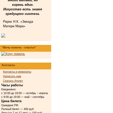
много ветвей, но
корень един.
Искусство есть знамя
грядущего синтеза.
Рерих Н.К. «Звезда
Матери Мира»
"Мочь помочь - счастье"
Контакты
Контакты и реквизиты
Написать нам
Скачать буклет
Часы работы
Ежедневно:
с 10:00 до 18:00 — октябрь – апрель
с 9:00 до 19:00 — май – сентябрь
Цена билета
Граждане РФ:
Полный билет — 400 руб.
Дети (от 7 до 17 лет) — 100 руб.