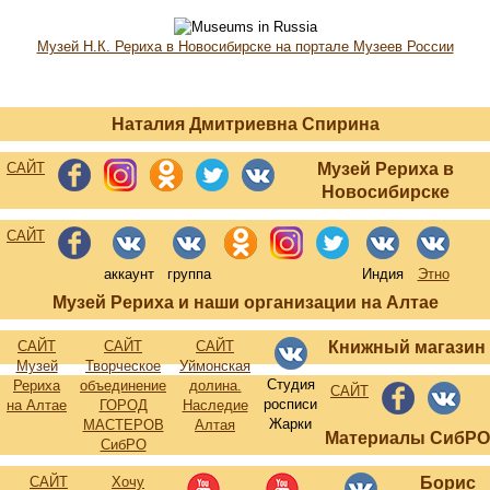
Музей Н.К. Рериха в Новосибирске на портале Музеев России
Наталия Дмитриевна Спирина
САЙТ
Музей Рериха в
Новосибирске
САЙТ
аккаунт
группа
Индия
Этно
Музей Рериха и наши организации на Алтае
САЙТ
САЙТ
САЙТ
Книжный магазин
Музей
Творческое
Уймонская
Студия
Рериха
объединение
долина.
САЙТ
росписи
на Алтае
ГОРОД
Наследие
Жарки
МАСТЕРОВ
Алтая
Материалы СибРО
СибРО
САЙТ
Хочу
Борис