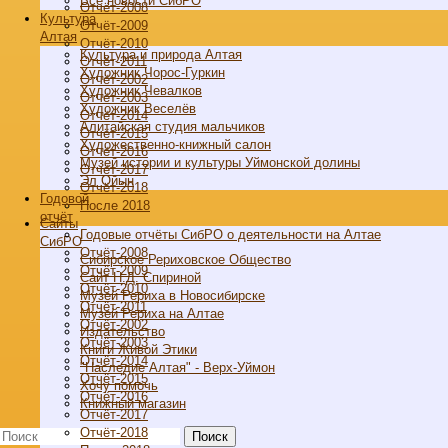
Все новости СибРО
Отчёт-2008
Культура
Отчёт-2009
Алтая
Отчёт-2010
Культура и природа Алтая
Отчёт-2011
Художник Чорос-Гуркин
Отчёт-2002
Художник Чевалков
Отчёт-2003
Художник Веселёв
Отчёт-2014
Алитайская студия мальчиков
Отчёт-2015
Художественно-книжный салон
Отчёт-2016
Музей истории и культуры Уймонской долины
Отчёт-2017
Эл Ойын
Отчёт-2018
Годовой
После 2018
отчёт
Cайты
Годовые отчёты СибРО о деятельности на Алтае
СибРО
Отчёт-2008
Сибирское Рериховское Общество
Отчёт-2009
Сайт Н.Д. Спириной
Отчёт-2010
Музей Рериха в Новосибирске
Отчёт-2011
Музей Рериха на Алтае
Отчёт-2002
Издательство
Отчёт-2003
Книги Живой Этики
Отчёт-2014
"Наследие Алтая" - Верх-Уймон
Отчёт-2015
Хочу помочь
Отчёт-2016
Книжный магазин
Отчёт-2017
Отчёт-2018
Поиск