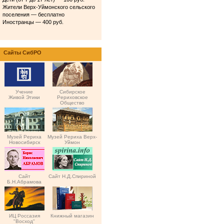
Жители Верх-Уймонского сельского
поселения — бесплатно
Иностранцы — 400 руб.
Сайты СибРО
Учение
Сибирское
Живой Этики
Рериховское
Общество
Музей Рериха
Музей Рериха Верх-
Новосибирск
Уймон
Сайт
Сайт Н.Д.Спириной
Б.Н.Абрамова
ИЦ Россазия
Книжный магазин
"Восход"