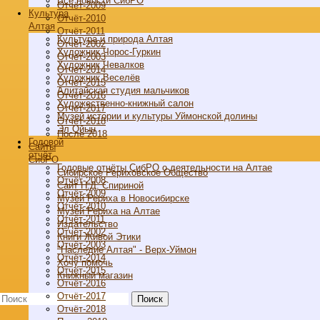
Все новости СибРО
Отчёт-2009
Культура
Отчёт-2010
Алтая
Отчёт-2011
Культура и природа Алтая
Отчёт-2002
Художник Чорос-Гуркин
Отчёт-2003
Художник Чевалков
Отчёт-2014
Художник Веселёв
Отчёт-2015
Алитайская студия мальчиков
Отчёт-2016
Художественно-книжный салон
Отчёт-2017
Музей истории и культуры Уймонской долины
Отчёт-2018
Эл Ойын
После 2018
Годовой
Cайты
отчёт
СибРО
Годовые отчёты СибРО о деятельности на Алтае
Сибирское Рериховское Общество
Отчёт-2008
Сайт Н.Д. Спириной
Отчёт-2009
Музей Рериха в Новосибирске
Отчёт-2010
Музей Рериха на Алтае
Отчёт-2011
Издательство
Отчёт-2002
Книги Живой Этики
Отчёт-2003
"Наследие Алтая" - Верх-Уймон
Отчёт-2014
Хочу помочь
Отчёт-2015
Книжный магазин
Отчёт-2016
Отчёт-2017
Поиск
Отчёт-2018