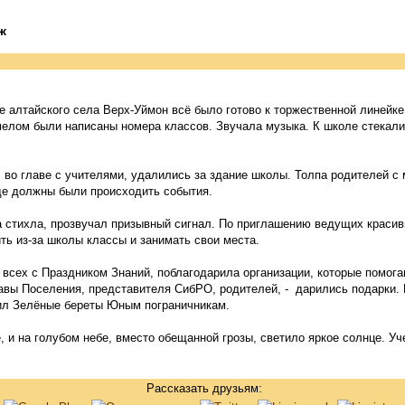
ж
ле алтайского села Верх-Уймон всё было готово к торжественной линейке
елом были написаны номера классов. Звучала музыка. К школе стекалис
 во главе с учителями, удалились за здание школы. Толпа родителей 
де должны были происходить события.
а стихла, прозвучал призывный сигнал. По приглашению ведущих красив
ь из-за школы классы и занимать свои места.
всех с Праздником Знаний, поблагодарила организации, которые помог
авы Поселения, представителя СибРО, родителей, - дарились подарки.
ил Зелёные береты Юным пограничникам.
 и на голубом небе, вместо обещанной грозы, светило яркое солнце. У
Рассказать друзьям: