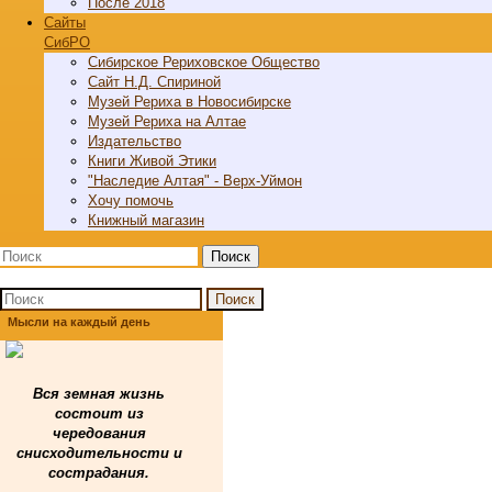
После 2018
Cайты
СибРО
Сибирское Рериховское Общество
Сайт Н.Д. Спириной
Музей Рериха в Новосибирске
Музей Рериха на Алтае
Издательство
Книги Живой Этики
"Наследие Алтая" - Верх-Уймон
Хочу помочь
Книжный магазин
Поиск
Поиск
Мысли на каждый день
Вся земная жизнь
состоит из
чередования
снисходительности и
сострадания.