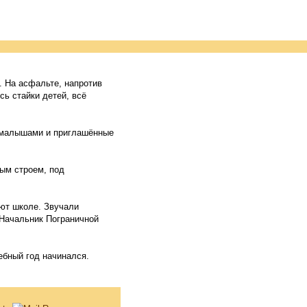
. На асфальте, напротив
ь стайки детей, всё
с малышами и приглашённые
ым строем, под
ают школе. Звучали
 Начальник Пограничной
чебный год начинался.