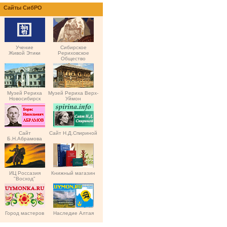
Сайты СибРО
Учение
Сибирское
Живой Этики
Рериховское
Общество
Музей Рериха
Музей Рериха Верх-
Новосибирск
Уймон
Сайт
Сайт Н.Д.Спириной
Б.Н.Абрамова
ИЦ Россазия
Книжный магазин
"Восход"
Город мастеров
Наследие Алтая