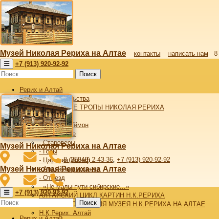
Музей Николая Рериха на Алтае
контакты
написать нам
8
+7 (913) 920-92-92
Поиск
Рерих и Алтай
От издательства
АЛТАЙСКИЕ ТРОПЫ НИКОЛАЯ РЕРИХА
- Алтай
- Верхний Уймон
- Беловодье
- Староверы
Музей Николая Рериха на Алтае
- Горы
8 (38848) 2-43-36
,
+7 (913) 920-92-92
- Царевич Иосаф
Музей Николая Рериха на Алтае
- Алтайские встречи
- Отъезд
- «Не малы пути сибирские...»
+7 (913) 920-92-92
АЛТАЙСКИЙ ЦИКЛ КАРТИН Н.К.РЕРИХА
Поиск
ИСТОРИЯ СОЗДАНИЯ МУЗЕЯ Н.К.РЕРИХА НА АЛТАЕ
Н.К.Рерих. Алтай
Рерих и Алтай