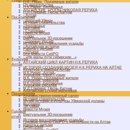
Н.К. Рерих. Подземные жители
От издательства
Н.К.Рерих. Беловодье
АЛТАЙСКИЕ ТРОПЫ НИКОЛАЯ РЕРИХА
Н.Д.Спирина. Песнь Катуни
- Алтай
Посетителям
- Верхний Уймон
История строительства
- Беловодье
Выставки
- Староверы
Новости Музея
- Горы
Виртуальное 3D-посещение
- Царевич Иосаф
История восстановления усадьбы
- Алтайские встречи
Работа с детьми
- Отъезд
Все новости СибРО
- «Не малы пути сибирские...»
Культура
АЛТАЙСКИЙ ЦИКЛ КАРТИН Н.К.РЕРИХА
Алтая
ИСТОРИЯ СОЗДАНИЯ МУЗЕЯ Н.К.РЕРИХА НА АЛТАЕ
Культура и природа Алтая
Н.К.Рерих. Алтай
Художник Чорос-Гуркин
Н.К. Рерих. Подземные жители
Художник Чевалков
Н.К.Рерих. Беловодье
Художник Веселёв
Н.Д.Спирина. Песнь Катуни
Алитайская студия мальчиков
Посетителям
Художественно-книжный салон
История строительства
Музей истории и культуры Уймонской долины
Выставки
Эл Ойын
Новости Музея
Годовой
Виртуальное 3D-посещение
отчёт
История восстановления усадьбы
Годовые отчёты СибРО о деятельности на Алтае
Работа с детьми
Отчёт-2008