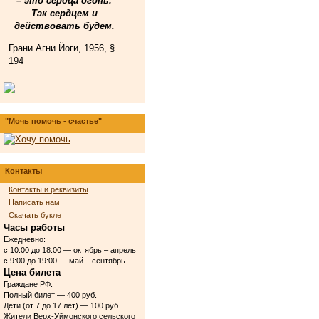
– это сердца огонь.
Так сердцем и
действовать будем.
Грани Агни Йоги, 1956, §
194
"Мочь помочь - счастье"
Контакты
Контакты и реквизиты
Написать нам
Скачать буклет
Часы работы
Ежедневно:
с 10:00 до 18:00 — октябрь – апрель
с 9:00 до 19:00 — май – сентябрь
Цена билета
Граждане РФ:
Полный билет — 400 руб.
Дети (от 7 до 17 лет) — 100 руб.
Жители Верх-Уймонского сельского