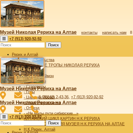
Музей Николая Рериха на Алтае
контакты
написать нам
8
+7 (913) 920-92-92
Поиск
Рерих и Алтай
От издательства
АЛТАЙСКИЕ ТРОПЫ НИКОЛАЯ РЕРИХА
- Алтай
- Верхний Уймон
- Беловодье
- Староверы
Музей Николая Рериха на Алтае
- Горы
8 (38848) 2-43-36
,
+7 (913) 920-92-92
- Царевич Иосаф
Музей Николая Рериха на Алтае
- Алтайские встречи
- Отъезд
- «Не малы пути сибирские...»
+7 (913) 920-92-92
АЛТАЙСКИЙ ЦИКЛ КАРТИН Н.К.РЕРИХА
Поиск
ИСТОРИЯ СОЗДАНИЯ МУЗЕЯ Н.К.РЕРИХА НА АЛТАЕ
Н.К.Рерих. Алтай
Рерих и Алтай