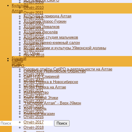
Все новости СибРО
Отчёт-2009
Культура
Отчёт-2010
Алтая
Отчёт-2011
Культура и природа Алтая
Отчёт-2002
Художник Чорос-Гуркин
Отчёт-2003
Художник Чевалков
Отчёт-2014
Художник Веселёв
Отчёт-2015
Алитайская студия мальчиков
Отчёт-2016
Художественно-книжный салон
Отчёт-2017
Музей истории и культуры Уймонской долины
Отчёт-2018
Эл Ойын
После 2018
Годовой
Cайты
отчёт
СибРО
Годовые отчёты СибРО о деятельности на Алтае
Сибирское Рериховское Общество
Отчёт-2008
Сайт Н.Д. Спириной
Отчёт-2009
Музей Рериха в Новосибирске
Отчёт-2010
Музей Рериха на Алтае
Отчёт-2011
Издательство
Отчёт-2002
Книги Живой Этики
Отчёт-2003
"Наследие Алтая" - Верх-Уймон
Отчёт-2014
Хочу помочь
Отчёт-2015
Книжный магазин
Отчёт-2016
Отчёт-2017
Поиск
Отчёт-2018