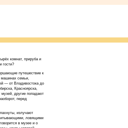
ырёх комнат, прируба и
и гости?
вершающие путешествие к
а машинах семьи,
ей — от Владивостока до
бирска, Красноярска,
т музей, другие попадают
наоборот, перед
спахнуты, излучают
впитывающими, ловящими
говорится в музее и о