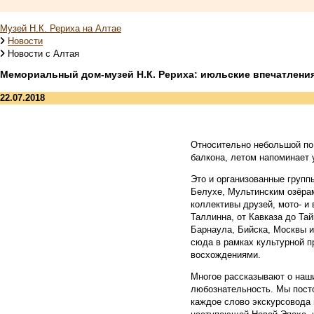
Музей Н.К. Рериха на Алтае
Новости
Новости с Алтая
Мемориальный дом-музей Н.К. Рериха: июльские впечатлени
22.07.2018
Относительно небольшой по 
балкона, летом напоминает 
Это и организованные групп
Белухе, Мультинским озёрам
коллективы друзей, мото- и
Таллинна, от Кавказа до Та
Барнаула, Бийска, Москвы и
сюда в рамках культурной пр
восхождениями.
Многое рассказывают о наши
любознательность. Мы пост
каждое слово экскурсовода 