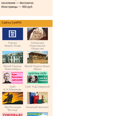
поселения — бесплатно
Иностранцы — 400 руб.
Сайты СибРО
Учение
Сибирское
Живой Этики
Рериховское
Общество
Музей Рериха
Музей Рериха Верх-
Новосибирск
Уймон
Сайт
Сайт Н.Д.Спириной
Б.Н.Абрамова
ИЦ Россазия
Книжный магазин
"Восход"