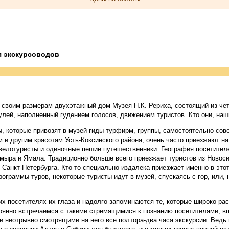
я экскурсоводов
своим размерам двухэтажный дом Музея Н.К. Рериха, состоящий из чет
улей, наполненный гудением голосов, движением туристов. Кто они, наш
ы, которые привозят в музей гиды турфирм, группы, самостоятельно со
 и другим красотам Усть-Коксинского района; очень часто приезжают н
 велотуристы и одиночные пешие путешественники. География посетител
ймыра и Ямала. Традиционно больше всего приезжает туристов из Новоси
 Санкт-Петербурга. Кто-то специально издалека приезжает именно в это
ограммы туров, некоторые туристы идут в музей, спускаясь с гор, или, 
х посетителях их глаза и надолго запоминаются те, которые широко ра
оянно встречаемся с такими стремящимися к познанию посетителями, 
и неотрывно смотрящими на него все полтора-два часа экскурсии. Ведь 