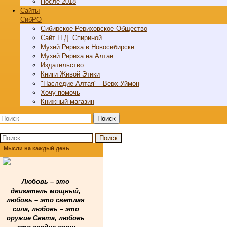
После 2018
Cайты
СибРО
Сибирское Рериховское Общество
Сайт Н.Д. Спириной
Музей Рериха в Новосибирске
Музей Рериха на Алтае
Издательство
Книги Живой Этики
"Наследие Алтая" - Верх-Уймон
Хочу помочь
Книжный магазин
Поиск
Поиск
Мысли на каждый день
Любовь – это
двигатель мощный,
любовь – это светлая
сила, любовь – это
оружие Света, любовь