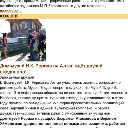
изучающего Горный Алтай; графические работы на исторические темы
алтайского художника М.П. Чевалкова - и другие материалы...
подробнее »
03.06.2010
Дом-музей Н.К. Рериха на Алтае ждёт друзей
ежедневно!
Уважаемые друзья!
В Дом-музей Н.К. Рериха на Алтае участились звонки с вопросами о
режиме работы Музея. Люди говорят о слухах, что Музей будто бы
закрыт. Эта информация абсолютно не соответствует действительности.
Наоборот, поскольку приток туристов ежегодно увеличивается, в этом
году произошло объединение культурно-просветительных организаций
села Верхний Уймон в единый Культурный комплекс, и работа
дружественных коллективов кипит с умноженным энтузиазмом.
Дом-музей Рериха на усадьбе Вахрамея Атаманова в Верхнем
Уймоне жив-здоров, пополняется новыми экспозициями, работает