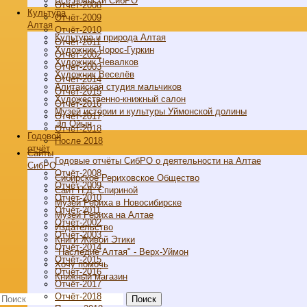
Все новости СибРО
Отчёт-2008
Культура
Отчёт-2009
Алтая
Отчёт-2010
Культура и природа Алтая
Отчёт-2011
Художник Чорос-Гуркин
Отчёт-2002
Художник Чевалков
Отчёт-2003
Художник Веселёв
Отчёт-2014
Алитайская студия мальчиков
Отчёт-2015
Художественно-книжный салон
Отчёт-2016
Музей истории и культуры Уймонской долины
Отчёт-2017
Эл Ойын
Отчёт-2018
Годовой
После 2018
отчёт
Cайты
Годовые отчёты СибРО о деятельности на Алтае
СибРО
Отчёт-2008
Сибирское Рериховское Общество
Отчёт-2009
Сайт Н.Д. Спириной
Отчёт-2010
Музей Рериха в Новосибирске
Отчёт-2011
Музей Рериха на Алтае
Отчёт-2002
Издательство
Отчёт-2003
Книги Живой Этики
Отчёт-2014
"Наследие Алтая" - Верх-Уймон
Отчёт-2015
Хочу помочь
Отчёт-2016
Книжный магазин
Отчёт-2017
Отчёт-2018
Поиск