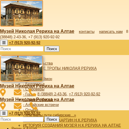
Музей Николая Рериха на Алтае
контакты
написать нам
8
(38848) 2-43-36, +7 (913) 920-92-92
+7 (913) 920-92-92
Поиск
Рерих и Алтай
От издательства
АЛТАЙСКИЕ ТРОПЫ НИКОЛАЯ РЕРИХА
- Алтай
- Верхний Уймон
- Беловодье
Музей Николая Рериха на Алтае
- Староверы
8 (38848) 2-43-36
,
+7 (913) 920-92-92
- Горы
Музей Николая Рериха на Алтае
- Царевич Иосаф
- Алтайские встречи
- Отъезд
+7 (913) 920-92-92
- «Не малы пути сибирские...»
Поиск
АЛТАЙСКИЙ ЦИКЛ КАРТИН Н.К.РЕРИХА
ИСТОРИЯ СОЗДАНИЯ МУЗЕЯ Н.К.РЕРИХА НА АЛТАЕ
Рерих и Алтай