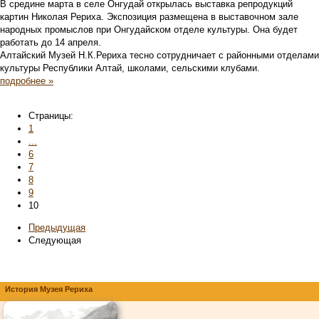
В средине марта в селе Онгудай открылась выставка репродукций
картин Николая Рериха. Экспозиция размещена в выставочном зале
народных промыслов при Онгудайском отделе культуры. Она будет
работать до 14 апреля.
Алтайский Музей Н.К.Рериха тесно сотрудничает с районными отделами
культуры Республики Алтай, школами, сельскими клубами.
подробнее »
Страницы:
1
...
6
7
8
9
10
Предыдущая
Следующая
История Музея Рериха