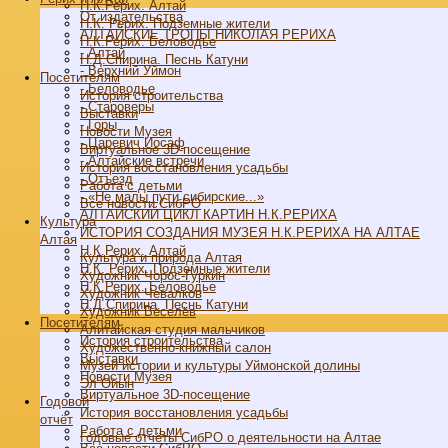
Н.К.Рерих. Алтай
От издательства
Н.К. Рерих. Подземные жители
АЛТАЙСКИЕ ТРОПЫ НИКОЛАЯ РЕРИХА
Н.К.Рерих. Беловодье
- Алтай
Н.Д.Спирина. Песнь Катуни
- Верхний Уймон
Посетителям
- Беловодье
История строительства
- Староверы
Выставки
- Горы
Новости Музея
- Царевич Иосаф
Виртуальное 3D-посещение
- Алтайские встречи
История восстановления усадьбы
- Отъезд
Работа с детьми
- «Не малы пути сибирские...»
Все новости СибРО
АЛТАЙСКИЙ ЦИКЛ КАРТИН Н.К.РЕРИХА
Культура
ИСТОРИЯ СОЗДАНИЯ МУЗЕЯ Н.К.РЕРИХА НА АЛТАЕ
Алтая
Н.К.Рерих. Алтай
Культура и природа Алтая
Н.К. Рерих. Подземные жители
Художник Чорос-Гуркин
Н.К.Рерих. Беловодье
Художник Чевалков
Н.Д.Спирина. Песнь Катуни
Художник Веселёв
Посетителям
Алитайская студия мальчиков
История строительства
Художественно-книжный салон
Выставки
Музей истории и культуры Уймонской долины
Новости Музея
Эл Ойын
Виртуальное 3D-посещение
Годовой
История восстановления усадьбы
отчёт
Работа с детьми
Годовые отчёты СибРО о деятельности на Алтае