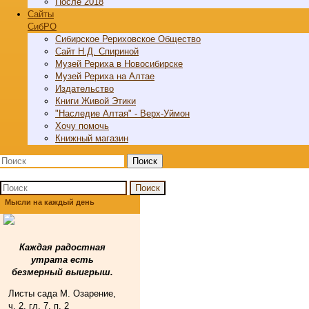
После 2018
Cайты
СибРО
Сибирское Рериховское Общество
Сайт Н.Д. Спириной
Музей Рериха в Новосибирске
Музей Рериха на Алтае
Издательство
Книги Живой Этики
"Наследие Алтая" - Верх-Уймон
Хочу помочь
Книжный магазин
Поиск
Поиск
Мысли на каждый день
Каждая радостная
утрата есть
безмерный выигрыш.
Листы сада М. Озарение,
ч. 2, гл. 7, п. 2