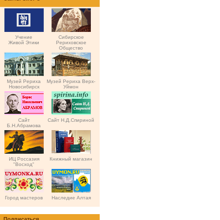
Учение
Сибирское
Живой Этики
Рериховское
Общество
Музей Рериха
Музей Рериха Верх-
Новосибирск
Уймон
Сайт
Сайт Н.Д.Спириной
Б.Н.Абрамова
ИЦ Россазия
Книжный магазин
"Восход"
Город мастеров
Наследие Алтая
Подписаться